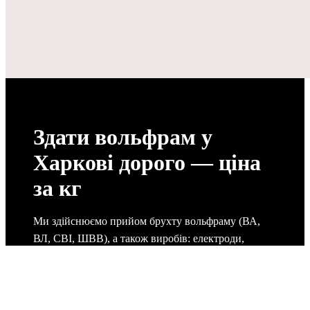
Здати вольфрам у
Харкові дорого — ціна
за кг
Ми здійснюємо прийом брухту вольфраму (ВА,
ВЛ, СВІ, ШВВ), а також виробів: електроди,
прутки, штабики, дріт, контакти та відходи
виробництва.
Працюємо з приватними особами та