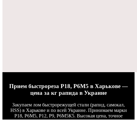
Прием быстрореза Р18, Р6М5 в Харькове —
цена за кг рапида в Украине
Закупаем лом быстрорежущей стали (рапид, самокал,
HSS) в Харькове и по всей Украине. Принимаем марки
Р18, Р6М5, Р12, Р9, Р6М5К5. Высокая цена, точное
взвешивание, анализ состава спектрометром и быстрая
оплата.