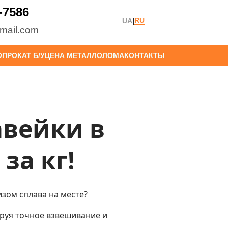
-7586
RU
UA
|
mail.com
ПРОКАТ Б/У
ЦЕНА МЕТАЛЛОЛОМА
КОНТАКТЫ
авейки в
за кг!
изом сплава на месте?
руя точное взвешивание и