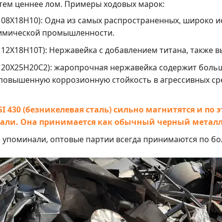
 тем ценнее лом. Примеры ходовых марок:
 08Х18Н10): Одна из самых распространенных, широко 
химической промышленности.
 12Х18Н10Т): Нержавейка с добавлением титана, также в
 20Х25Н20С2): жаропрочная нержавейка содержит больш
 повышенную коррозионную стойкость в агрессивных сре
I 430 (безникелевая сталь) сильно магнитятся и по 
али. Она принимается как обычный черный метал
 упоминали, оптовые партии всегда принимаются по бо